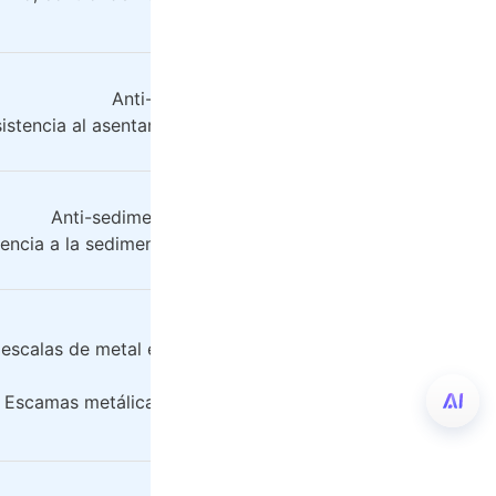
abrasión.
Anti-asentamiento, anti-colgado, nivelación
istencia al asentamiento, resistencia al flujo colgante, nivel
Anti-sedimentación, anti-flujo colgante, control reoló
encia a la sedimentación, resistencia al flujo colgante, cont
escalas de metal están dispuestas de manera direccional pa
corrosión.
Escamas metálicas dispuestas en dirección, resistente a la