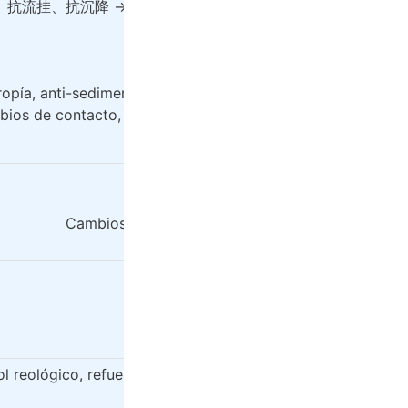
抗流挂、抗沉降 -> Resistencia al flujo, resistencia a la sed
ropía, anti-sedimentación, frecuencia de extrusión, contro
ios de contacto, resistencia a la deformación, frecuencia 
control de humedad baja
Tixotropía, anti-sedimentación
Cambios de contacto, resistencia a la deformaci
Resistencia a la corrosión
Resistencia a la deformación
l reológico, refuerzo, anti-sedimentación, difusividad, cali
Cantidad y persistencia