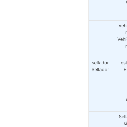
Vehí
Vehí
sellador
es
Sellador
E
Sell
s