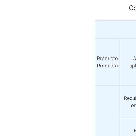
Co
Producto
A
Producto
ap
Recub
en