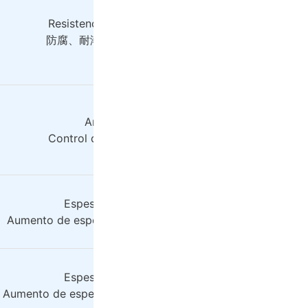
Resistencia a la corrosión, resistencia a la humed
防腐、耐潮 -> Anticorrosión, resistente a la humed
Anti-flujo colgante, control reológico.
Control de flujo resistente, control de flujo variabl
Espesante, control reológico, anti-deposición
Aumento de espesor, control de flujo y resistencia al ase
Espesante, control reológico, anti-deposición
Aumento de espesor, control de flujo, resistencia a la sed