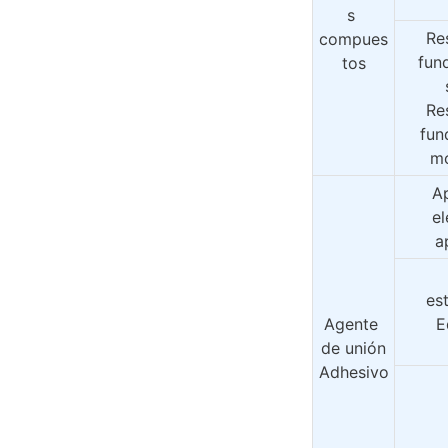
s 
Res
compues
fund
tos
Res
fund
mo
Ap
el
a
es
Agente 
E
de unión
Adhesivo