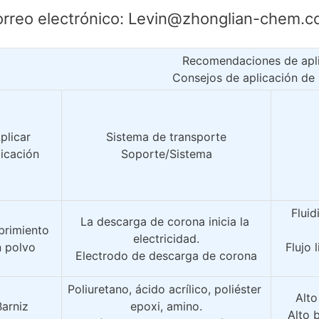
rreo electrónico: Levin@zhonglian-chem.
Recomendaciones de aplic
Consejos de aplicación de 
plicar
Sistema de transporte
licación
Soporte/Sistema
Fluid
La descarga de corona inicia la 
rimiento 
electricidad.
 polvo
Flujo 
Electrodo de descarga de corona
Poliuretano, ácido acrílico, poliéster 
Alto
Barniz
epoxi, amino.
Alto b