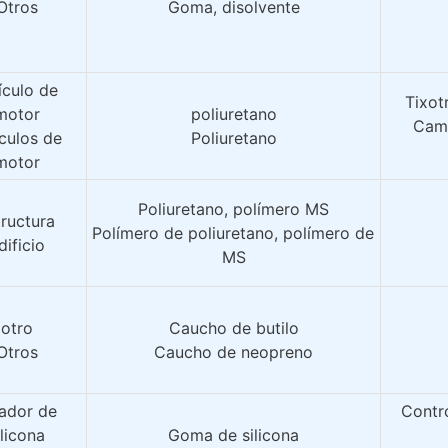
Otros
Goma, disolvente
culo de 
Tixot
motor
poliuretano
Camb
culos de 
Poliuretano
motor
Poliuretano, polímero MS
tructura
Polímero de poliuretano, polímero de 
dificio
MS
otro
Caucho de butilo
Otros
Caucho de neopreno
ador de 
Contro
ilicona
Goma de silicona