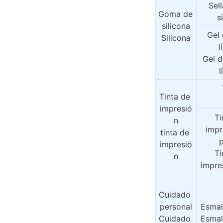
Sell
Goma de 
s
silicona
Gel 
Silicona
l
Gel d
l
Tinta de 
impresió
Ti
n
impr
tinta de 
impresió
Ti
n
impre
Cuidado 
personal
Esmal
Cuidado 
Esmal