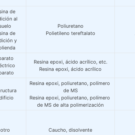
ina de 
ición al 
suelo
Poliuretano
ina de 
Polietileno tereftalato
ición y 
lienda
arato 
Resina epoxi, ácido acrílico, etc.
éctrico
Resina epoxi, ácido acrílico
parato
Resina epoxi, poliuretano, polímero 
tructura
de MS
dificio
Resina epoxi, poliuretano, polímero 
de MS de alta polimerización
otro
Caucho, disolvente