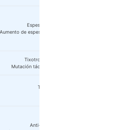
Espesante, control reológico, anti-deposición
Aumento de espesor, control de flujo y resistencia a la se
Tixotropía, anti-corriente colgante, pegajosidad
Mutación táctil, resistencia al flujo, retención de visc
Tixotrópico, anti-corriente colgante
Mutación táctil, resistencia al flujo
Anti-corriente colgante, anti-asentamiento.