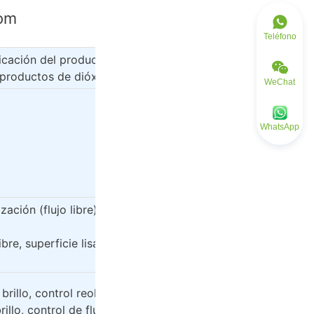
com
Teléfono
ación del producto de sílice hidrofóbica.
productos de dióxido de silicio hidrofóbico.
WeChat
WhatsApp
Rendimiento Básico
Rendimiento básico
ización (flujo libre), superficie lisa, estabilidad del polvo co
eficiencia de transporte.
libre, superficie lisa, estabilidad en polvo y eficiencia de tr
adición.
 brillo, control reológico, anti-goteo, nivelación, resistenci
rillo, control de flujo, resistencia al flujo, nivelación de flujo