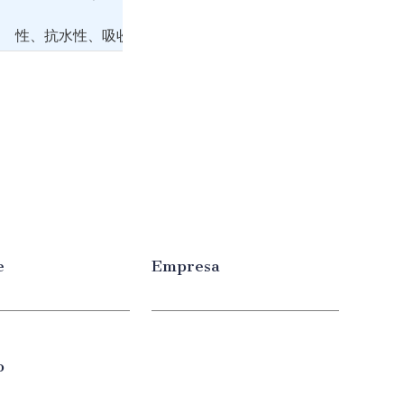
coagulación.
性、抗水性、吸收性 -> Propiedades, resistencia al agua, a
e
Empresa
o