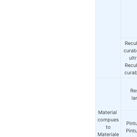
Recub
curabl
ult
Recub
cura
Res
la
Material 
compues
Pint
to
Pint
Materiale