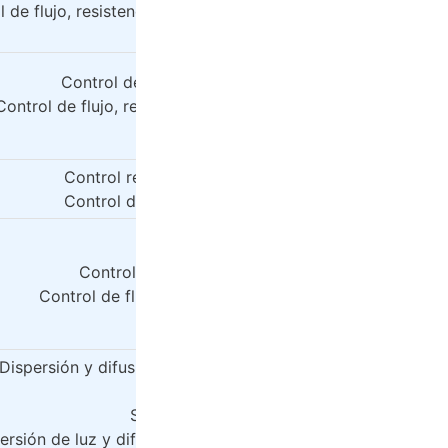
 de flujo, resistencia, resistencia al hundimiento, difusión, c
Cantidad, durabilidad
Control de flujo, anti-sag, refuerzo, anti-precipitac
Control de flujo, resistencia a la deformación, refuerzo, resis
sedimentación.
Control reológico, anti-precipitación, anti-borrosi
Control de flujo, anti-sedimentación, anti-borrosid
Control reológico, hidrofobicidad, anti-fuzziness
Control de flujo, hidrofobicidad, resistencia a la borr
Dispersión y difusión de la luz, reología, viscosidad, antipre
anticoagulación.
Sexo, resistencia al agua, absorción
ersión de luz y difusión, viscosidad, pegajosidad, anti-sedi