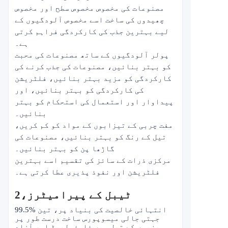
مصنوعات کی مخصوص مخصوص سطح اور مخصوص
چھیدوں کی ساخت اسے مخصوص آلودگیوں کے
لیے بہترین جذب کی کارکردگی فراہم کرتی
ہے۔
پولر آلودگیوں کے ساتھ مصنوعات کی محبت
کو بہتر بنائیں، مصنوعات کی جذب کرنے کی
کارکردگی کو مزید بہتر بنائیں، فلٹریشن
کی کارکردگی کو بہتر بنائیں، اور
پیداوار اور استعمال کی استحکام کو بہتر
بنائیں۔
مفت چربی کے تیزابوں کے مواد کو کم کریں،
تیل کے رنگ کو بہتر بنائیں، مصنوعات کی
گاڑھا پن کو بہتر بنائیں۔
مرکزی ذرات کے سائز کی تقسیم اسے بہترین
فلٹریشن اور نفوذ پذیری عطا کرتی ہے۔
ٹیبل کے پیرامیٹرز
2،
99.5% انتہائی خالصیت کی بنیاد پر، تین
جہتی جالی میسوپورس ساخت درست طور پر
سبزیوں کے تیل میں فاسفولیپڈ اور آزاد