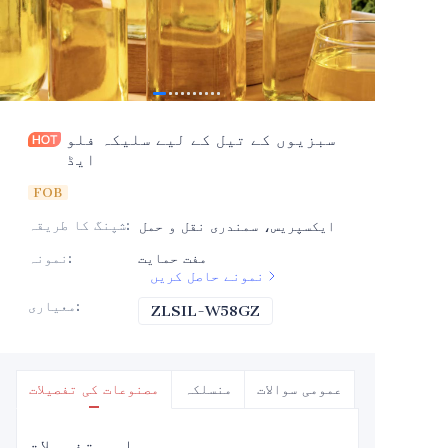
سبزیوں کے تیل کے لیے سلیکہ فلو
ایڈ
FOB
:
شپنگ کا طریقہ
ایکسپریس، سمندری نقل و حمل
مفت حمایت
:
نمونہ
نمونے حاصل کریں
:
معیاری
ZLSIL-W58GZ
ZLSIL-W58GZ
عمومی سوالات
منسلکہ
مصنوعات کی تفصیلات
اہم تفصیلات