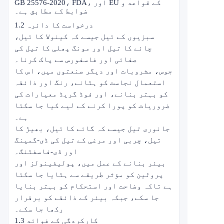
GB 25576-2020، FDA، اور EU کے قواعد و
ضوابط کے مطابق ہے۔
1.2 درخواست کا دائرہ
سبزیوں کے تیل جیسے کہ کینولا کا تیل،
چائے کا تیل اور مونگ پھلی کا تیل کی
صفائی اور فاسفورس سے پاک کرنا۔
جوس، مشروبات اور دیگر صنعتوں میں، اس کا
استعمال نجاست کو ہٹانے، رنگ اور ذائقہ
کو بہتر بنانے، اور فوڈ گریڈ معیارات کی
ضروریات کو پورا کرنے کے لیے کیا جا سکتا
ہے۔
جانوری تیل جیسے کہ گائے کا تیل، بھیڑ کا
تیل، چربی اور مرغی کے تیل کی ڈی-گمینگ
اور ڈی-فاسفٹنگ۔
بیئر بنانے کے عمل میں، پولیفینولز اور
پروٹین کو مؤثر طریقے سے ہٹایا جا سکتا
ہے تاکہ وضاحت اور استحکام کو بہتر بنایا
جا سکے، جبکہ بیئر کے ذائقے کو برقرار
رکھا جا سکے۔
1.3 کارکردگی کے فوائد