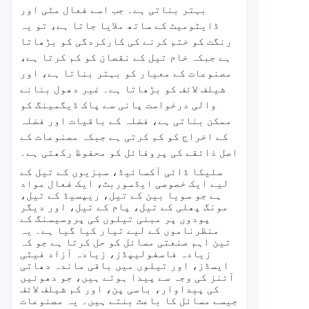
بہتر بناتی ہے۔ جب اسے فعال مٹی اور
ڈایٹومیٹ کے ساتھ ملایا جاتا ہے، تو یہ
رنگت کو ختم کرنے کی کارکردگی کو بڑھاتا
ہے جبکہ خام تیل کے نقصان کو کم کرتا ہے،
مصنوعات کے معیار کو بہتر بناتا ہے، اور
شیلف لائف کو بڑھاتا ہے۔ غیر دھول بنانے
والی درخواست پانی سے پاک ڈیگمینگ کو
ممکن بناتی ہے، فضلہ کے باقیات اور فضلہ
کے اخراج کو کم کرتی ہے جبکہ مصنوعات کے
اصل ذائقے کی پروفائل کو محفوظ رکھتی ہے۔
سلیکا ڈائی آکسائیڈ، سبزیوں کے تیل کے
لیے ایک خصوصی ایڈسوربٹ، ایک فعال مواد
ہے جو سویا بین کے تیل، ریپسیڈ کے تیل،
مونگ پھلی کے تیل، پام کے تیل، اور دیگر
پودوں پر مبنی تیلوں کی پروسیسنگ کے
منظرناموں کے لیے تیار کیا گیا ہے۔ یہ
تین اہم صنعتی مسائل کو حل کرتا ہے جو کہ
زیادہ فاسفولیپڈز، زیادہ آزاد فیٹی
ایسڈز، اور تیلوں میں باقی ماندہ دھاتی
آئنز کی وجہ سے پیدا ہوتے ہیں، جو دھوئیں
کی پیداوار، باسی پن، اور کم شیلف لائف
جیسے مسائل کا باعث بنتے ہیں۔ یہ مصنوعات