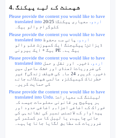
4. شپمنٹ کے لیے پیکنگ
Please provide the content you would like to have
translated into اردو.
معیاری پیکنگ: 20/25
کلوگرام والو بیگ۔
Please provide the content you would like to have
translated into اردو.
پانی سے محفوظ
ڈیزائن: پیکیجنگ ایک کمپوزٹ فلم والو
بیگ + ایک بیرونی PE بیگ ہے۔
Please provide the content you would like to have
translated into اردو.
ذخیرہ اور نقل و حمل
کی ضروریات: ٹھنڈی اور خشک ماحول میں
ذخیرہ کریں، 24 ماہ کی شیلف زندگی؛ غیر
خطرناک کیمیکلز، عالمی شپنگ/لے جانے
کی حمایت کریں۔
Please provide the content you would like to have
لیبلنگ کے معیارات:
translated into Urdu.
ہر پیکیج پر قانونی معلومات جیسے کہ
خوراک کے اضافی اجزاء، اضافی حدود اور
پیداوار کے لائسنس نمبر کی نشاندہی کی
جانی چاہیے، یا لیبل کا سر کسٹمر کی
ضروریات کے مطابق لگایا جانا چاہیے۔