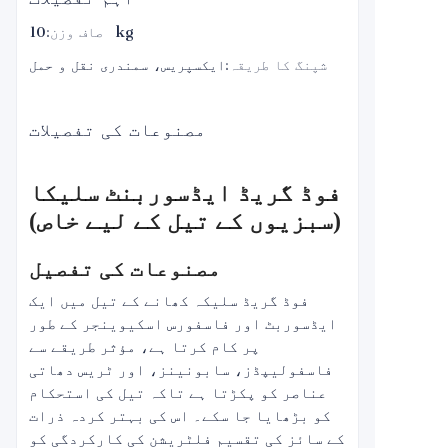
10 kg
صاف وزن
:
شپنگ کا طریقہ
:
ایکسپریس، سمندری نقل و حمل
مصنوعات کی تفصیلات
فوڈ گریڈ ایڈسوربنٹ سلیکا
(سبزیوں کے تیل کے لیے خاص)
مصنوعات کی تفصیل
فوڈ گریڈ سلیکہ کھانے کے تیل میں ایک
ایڈسوربٹ اور فاسفورس اسکیوینجر کے طور
پر کام کرتا ہے، مؤثر طریقے سے
فاسفولیپڈز، سابونینز، اور ٹریس دھاتی
عناصر کو پکڑتا ہے تاکہ تیل کی استحکام
کو بڑھایا جا سکے۔ اس کی بہتر کردہ ذرات
کے سائز کی تقسیم فلٹریشن کی کارکردگی کو