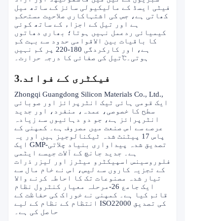
فیٹی ایسڈ کے مالیکیولی سائز کے ساتھ میل
کھاتی ہے، جس کی اشتہاکاری صلاحیت مستحکم
ہے اور تیل کے اجزاء کے ساتھ کوئی
کیمیائی ردعمل نہیں ہوتا؛ بھاری دھاتوں
کا باقیات بین الاقوامی حدود سے بہت کم
ہے، اور کارکردگی 180-220 پر کم نہیں
ہوتی۔
℃
تیل کی صفائی کا درجہ حرارت۔
فیکٹری کے فوائد
3.
Zhongqi Guangdong Silicon Materials Co., Ltd.,
ایک قومی ہائی ٹیک انٹرپرائز اور صوبائی
سطح کا خصوصی، عمدہ، منفرد، اور جدید
انٹرپرائز ہے، جو دو دہائیوں سے زیادہ
عرصے سے اس صنعت میں مصروف ہے۔ کمپنی کے
پاس 17 پیٹنٹ شدہ ٹیکنالوجیز ہیں اور یہ
ایک GMP-تصدیق شدہ پیداواری بنیاد چلاتی
ہے۔ جدید جانچ کے آلات جیسے ایٹمی
فلوروسینس اسپیکٹرو میٹرز اور لیزر ذرات
کے تجزیہ کاروں سے لیس، اس نے خام مال سے
تیار شدہ مصنوعات تک کا احاطہ کرنے والا
ایک جامع 26-مرحلہ معیار کنٹرول نظام
قائم کیا ہے۔ کمپنی نے خوراک کی حفاظت کے
انتظام کے نظام کے لیے ISO22000 کی تصدیق
حاصل کی ہے۔