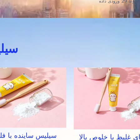
عاً 29 ورودی داده
سیلی
سیلیس ساینده با فل
ی غلیظ با خلوص بالا