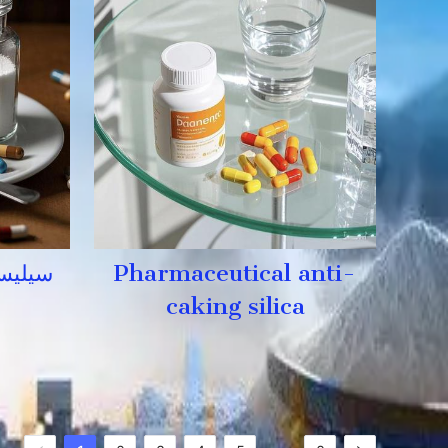
Pharmaceutical anti-
سیلیس 
caking silica