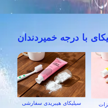
کای با درجه خمیردندان
سیلیکای هیبریدی سفارشی
زات