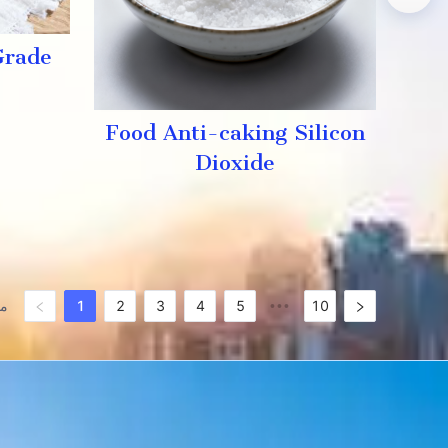
Grade
Food Anti-caking Silicon
Dioxide
10
5
4
3
2
1
مجمو
•••