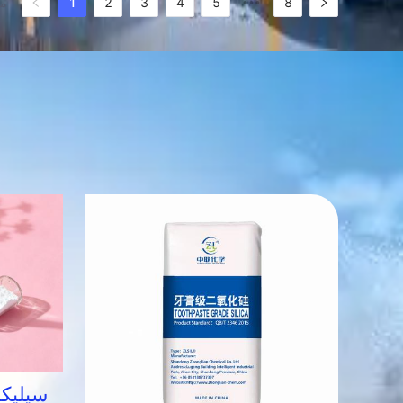
8
5
4
3
2
1
مجمو
•••
سیلیکا