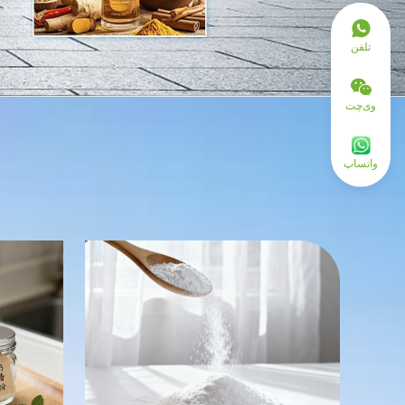
تلفن
وی‌چت
واتساپ