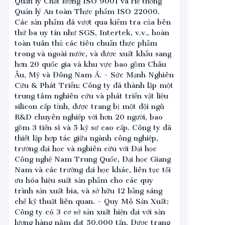
Quản lý Chất lượng ISO 9001 và Hệ thống
Quản lý An toàn Thực phẩm ISO 22000.
Các sản phẩm đã vượt qua kiểm tra của bên
thứ ba uy tín như SGS, Intertek, v.v., hoàn
toàn tuân thủ các tiêu chuẩn thực phẩm
trong và ngoài nước, và được xuất khẩu sang
hơn 20 quốc gia và khu vực bao gồm Châu
Âu, Mỹ và Đông Nam Á. - Sức Mạnh Nghiên
Cứu & Phát Triển: Công ty đã thành lập một
trung tâm nghiên cứu và phát triển vật liệu
silicon cấp tỉnh, được trang bị một đội ngũ
R&D chuyên nghiệp với hơn 20 người, bao
gồm 3 tiến sĩ và 5 kỹ sư cao cấp. Công ty đã
thiết lập hợp tác giữa ngành công nghiệp,
trường đại học và nghiên cứu với Đại học
Công nghệ Nam Trung Quốc, Đại học Giang
Nam và các trường đại học khác, liên tục tối
ưu hóa hiệu suất sản phẩm cho các quy
trình sản xuất bia, và sở hữu 12 bằng sáng
chế kỹ thuật liên quan. - Quy Mô Sản Xuất:
Công ty có 3 cơ sở sản xuất hiện đại với sản
lượng hàng năm đạt 50.000 tấn. Được trang