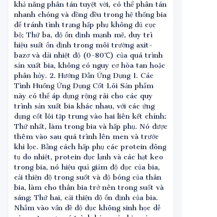
khả năng phân tán tuyệt vời, có thể phân tán
nhanh chóng và đồng đều trong hệ thống bia
để tránh tình trạng hấp phụ không đủ cục
bộ; Thứ ba, độ ổn định mạnh mẽ, duy trì
hiệu suất ổn định trong môi trường axit-
bazơ và dải nhiệt độ (0-80℃) của quá trình
sản xuất bia, không có nguy cơ hòa tan hoặc
phân hủy. 2. Hướng Dẫn Ứng Dụng 1. Các
Tình Huống Ứng Dụng Cốt Lõi Sản phẩm
này có thể áp dụng rộng rãi cho các quy
trình sản xuất bia khác nhau, với các ứng
dụng cốt lõi tập trung vào hai liên kết chính:
Thứ nhất, làm trong bia và hấp phụ. Nó được
thêm vào sau quá trình lên men và trước
khi lọc. Bằng cách hấp phụ các protein đông
tụ do nhiệt, protein đục lạnh và các hạt keo
trong bia, nó hiệu quả giảm độ đục của bia,
cải thiện độ trong suốt và độ bóng của thân
bia, làm cho thân bia trở nên trong suốt và
sáng; Thứ hai, cải thiện độ ổn định của bia.
Nhắm vào vấn đề độ đục không sinh học dễ