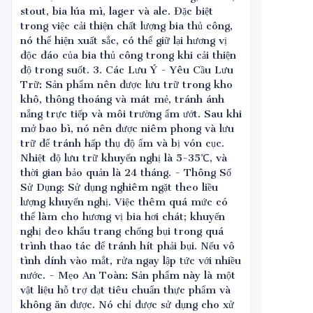
stout, bia lúa mì, lager và ale. Đặc biệt
trong việc cải thiện chất lượng bia thủ công,
nó thể hiện xuất sắc, có thể giữ lại hương vị
độc đáo của bia thủ công trong khi cải thiện
độ trong suốt. 3. Các Lưu Ý - Yêu Cầu Lưu
Trữ: Sản phẩm nên được lưu trữ trong kho
khô, thông thoáng và mát mẻ, tránh ánh
nắng trực tiếp và môi trường ẩm ướt. Sau khi
mở bao bì, nó nên được niêm phong và lưu
trữ để tránh hấp thụ độ ẩm và bị vón cục.
Nhiệt độ lưu trữ khuyến nghị là 5-35℃, và
thời gian bảo quản là 24 tháng. - Thông Số
Sử Dụng: Sử dụng nghiêm ngặt theo liều
lượng khuyến nghị. Việc thêm quá mức có
thể làm cho hương vị bia hơi chát; khuyến
nghị đeo khẩu trang chống bụi trong quá
trình thao tác để tránh hít phải bụi. Nếu vô
tình dính vào mắt, rửa ngay lập tức với nhiều
nước. - Mẹo An Toàn: Sản phẩm này là một
vật liệu hỗ trợ đạt tiêu chuẩn thực phẩm và
không ăn được. Nó chỉ được sử dụng cho xử