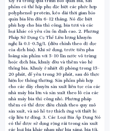
xảy ra trong quá trình bảo quản bia, sản
phẩm có thể hấp phụ đặc biệt các phức hợp
polyphenol-protein, kéo dài thời gian bảo
quản bia lên đến 6-12 tháng. Nó đặc biệt
phù hợp cho bia thủ công, bia tươi và các
loại khác có yêu cầu ổn định cao. 2. Phương
Pháp Sử Dụng Cụ Thể Liều lượng khuyến
nghị là 0.1-0.5g/L (điều chỉnh theo độ đục
của dịch bia). Khi sử dụng, trước tiên pha
loãng sản phẩm với 5-10 lần nước vô trùng
hoặc dịch bia, khuấy đều và thêm vào hệ
thống bia. Khuấy ở nhiệt độ phòng trong 15-
20 phút, để yên trong 30 phút, sau đó thực
hiện lọc thông thường. Sản phẩm phù hợp
cho các dây chuyền sản xuất liên tục của các
nhà máy bia lớn và sản xuất theo lô của các
nhà máy bia thủ công nhỏ. Phương pháp
thêm có thể được điều chỉnh theo quy mô
sản xuất, và nó hỗ trợ thích ứng với thiết bị
cấp liệu tự động. 3. Các Loại Bia Áp Dụng Nó
có thể được sử dụng rộng rãi trong sản xuất
các loại bia khác nhau như bia sáng, bia tối,