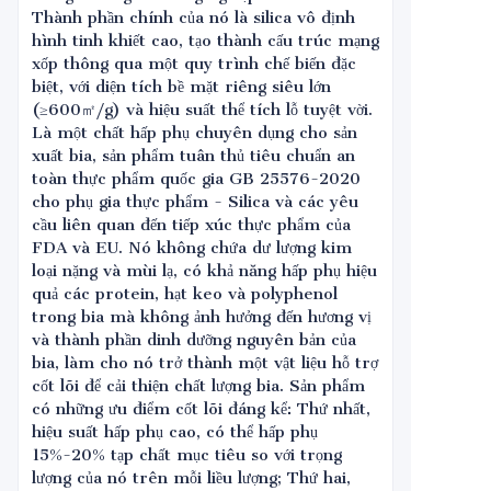
Thành phần chính của nó là silica vô định
hình tinh khiết cao, tạo thành cấu trúc mạng
xốp thông qua một quy trình chế biến đặc
biệt, với diện tích bề mặt riêng siêu lớn
(≥600㎡/g) và hiệu suất thể tích lỗ tuyệt vời.
Là một chất hấp phụ chuyên dụng cho sản
xuất bia, sản phẩm tuân thủ tiêu chuẩn an
toàn thực phẩm quốc gia GB 25576-2020
cho phụ gia thực phẩm - Silica và các yêu
cầu liên quan đến tiếp xúc thực phẩm của
FDA và EU. Nó không chứa dư lượng kim
loại nặng và mùi lạ, có khả năng hấp phụ hiệu
quả các protein, hạt keo và polyphenol
trong bia mà không ảnh hưởng đến hương vị
và thành phần dinh dưỡng nguyên bản của
bia, làm cho nó trở thành một vật liệu hỗ trợ
cốt lõi để cải thiện chất lượng bia. Sản phẩm
có những ưu điểm cốt lõi đáng kể: Thứ nhất,
hiệu suất hấp phụ cao, có thể hấp phụ
15%-20% tạp chất mục tiêu so với trọng
lượng của nó trên mỗi liều lượng; Thứ hai,