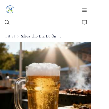
Tất cả
Silica cho Bia Độ Ổn Định Phi Sinh Học
Trang chủ
Sản phẩm
Tin tức
Tất cả Silica
Về Chúng Tôi