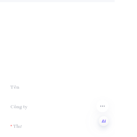
Để lại thông tin của
bạn và
chúng tôi sẽ liên hệ
với bạn.
Tên
Công ty
Thư