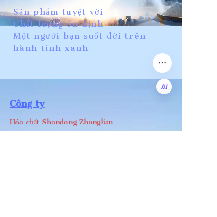
Sản phẩm tuyệt vời
Chất lượng ổn định
Một người bạn suốt đời trên
hành tinh xanh
Công ty
VI
Hóa chất Shandong Zhonglian
Điện thoại: +86 0531-88737397
Bộ sưu tập
WA/WC：+8618668999988
levin@zhonglian-chem.com