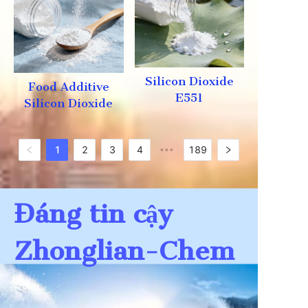
Silicon Dioxide
Food Additive
E551
Silicon Dioxide
1
2
3
4
189
•••
Đáng tin cậy
Zhonglian-Chem