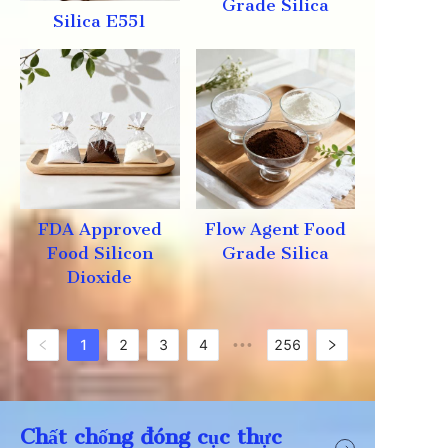
Grade Silica
Silica E551
FDA Approved
Flow Agent Food
Food Silicon
Grade Silica
Dioxide
1
2
3
4
256
•••
Chất chống đóng cục thực