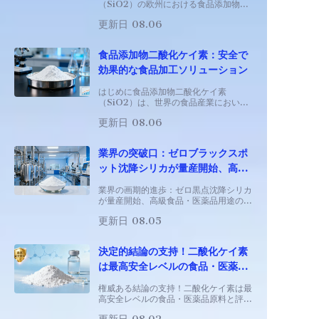
（SiO2）の欧州における食品添加物指
定番号であり、欧州連合および多くの地
更新日 08.06
域で使用が承認されている広く利用され
る固化防止剤です。2024年、欧州食品
安全機関（EFSA）は評価を完了しまし
食品添加物二酸化ケイ素：安全で
た。
効果的な食品加工ソリューション
はじめに食品添加物二酸化ケイ素
（SiO2）は、世界の食品産業において
最も広く使用されている機能性添加物の
更新日 08.06
一つであり、主に固化防止剤、担体、安
定剤として機能します。Market
Research Intellectの報告によると、
業界の突破口：ゼロブラックスポ
世界の
ット沈降シリカが量産開始、高級
食品・医薬品用途に新たな清浄度
業界の画期的進歩：ゼロ黒点沈降シリカ
基準を確立
が量産開始、高級食品・医薬品用途の新
たな清浄度基準を確立 数十年にわた
更新日 08.05
り、黒点不純物は沈降シリカにとって業
界全体で根強い課題となってきました。
決定的結論の支持！二酸化ケイ素
は最高安全レベルの食品・医薬品
原料として評価される
権威ある結論の支持！二酸化ケイ素は最
高安全レベルの食品・医薬品原料と評価
される 食品添加物や医薬品添加剤の安