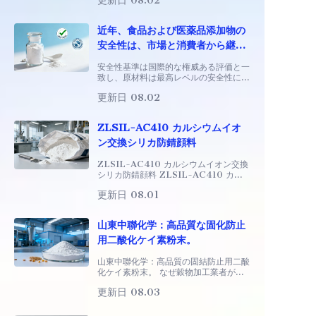
更新日 08.02
全性は、常に一般市民が関心を寄せる話
題となっています。著者に依拠して
近年、食品および医薬品添加物の
安全性は、市場と消費者から継続
的に高い注目を集めています。広
安全性基準は国際的な権威ある評価と一
く使用される機能性原料として、
致し、原材料は最高レベルの安全性に達
しています 近年、食品および医薬品添
食用および医薬用の安全性の基礎
更新日 08.02
加物の安全性は、市場と消費者から継続
は
的に高い注目を集めています。
ZLSIL-AC410 カルシウムイオ
ン交換シリカ防錆顔料
ZLSIL-AC410 カルシウムイオン交換
シリカ防錆顔料 ZLSIL-AC410 カル
シウムイオン交換シリカ防錆顔料：次世
更新日 08.01
代の環境に優しい防錆ソリューション
1. 製品概要 ZLSIL-AC410 は次世代
の環境に優しい防錆
山東中聯化学：高品質な固化防止
用二酸化ケイ素粉末。
山東中聯化学：高品質の固結防止用二酸
化ケイ素粉末。 なぜ穀物加工業者が不
活性二酸化ケイ素に切り替えているのか
更新日 08.03
穀物加工に少しでも携わったことがある
なら、固結の悩みをご存じでしょう。あ
る日、あなたの粉末が