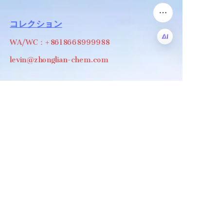
コレクション
WA/WC：+8618668999988
levin@zhonglian-chem.com
JP
について
ニュース
ショップ
フォローしてください
LinkedIn
フェイスブック
Twitter