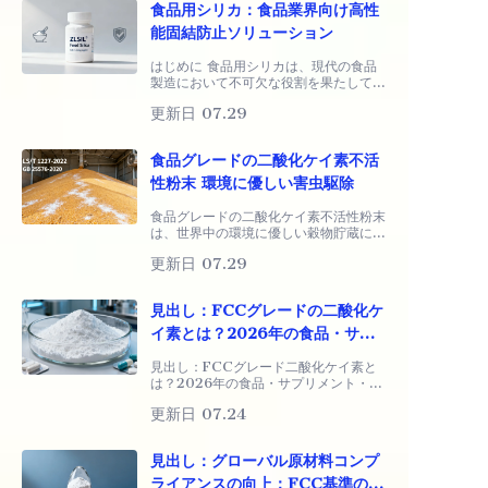
食品用シリカ：食品業界向け高性
能固結防止ソリューション
はじめに 食品用シリカは、現代の食品
製造において不可欠な役割を果たしてお
り、主に固化防止剤として機能し、粉末
更新日 07.29
状や顆粒状の食品の流動性を維持しま
す。Reports and Dataによると、食
品用
食品グレードの二酸化ケイ素不活
性粉末 環境に優しい害虫駆除
食品グレードの二酸化ケイ素不活性粉末
は、世界中の環境に優しい穀物貯蔵にお
ける主要な物理的害虫駆除ソリューショ
更新日 07.29
ンとなっています。業界標準LS/T
1227-2022および食品安全基準GB
25576-2020に厳密に準拠しており、
見出し：FCCグレードの二酸化ケ
際立っています。
イ素とは？2026年の食品・サプ
リメント・医薬品コンプライアン
見出し：FCCグレード二酸化ケイ素と
スにおけるゴールドスタンダード
は？2026年の食品・サプリメント・医
薬品コンプライアンスにおけるゴールド
成分
更新日 07.24
スタンダード原料 グローバル市場向け
に食品、ニュートラシューティカル、ま
たは医薬品製造の原材料を調達している
見出し：グローバル原材料コンプ
なら、ほぼ間違いなく
ライアンスの向上：FCC基準の二