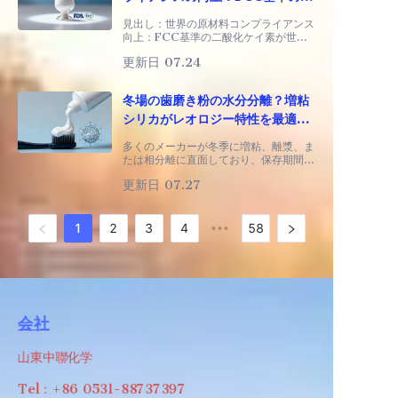
酸化ケイ素が世界の食品、サプリ
見出し：世界の原材料コンプライアンス
メント、医薬品サプライチェーン
向上：FCC基準の二酸化ケイ素が世界
の食品・サプリメント・医薬品サプライ
に新たな安全基準を確立
更新日 07.24
チェーンに新たな安全基準を確立 中
国・済南 – 2026年7月24日 – 世界の
市場参入基準が食品原材料に対して厳格
冬場の歯磨き粉の水分分離？増粘
化する中、
シリカがレオロジー特性を最適化
します。
多くのメーカーが冬季に増粘、離漿、ま
たは相分離に直面しており、保存期間の
短さや顧客からの返品が大きな悩みとな
更新日 07.27
っています。業界データによると、増粘
グレードのシリカの需要は年間約8%で
成長しており、これは基本的に
1
2
3
4
58
•••
会社
山東中聯化学
Tel：+86 0531-88737397