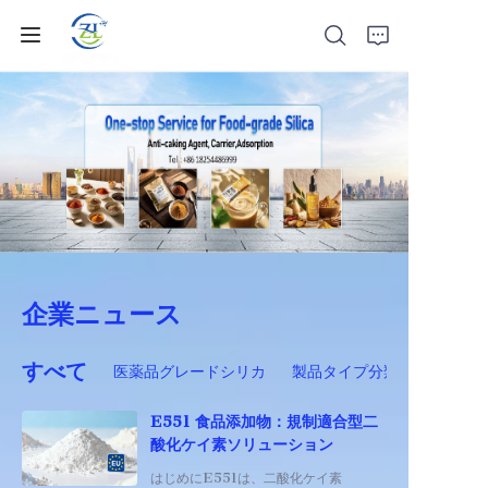
ホーム
製品
ニュース
企業ニュース
オールシリカ
すべて
医薬品グレードシリカ
製品タイプ分類（業界ニュ
私たちについて
E551 食品添加物：規制適合型二
酸化ケイ素ソリューション
はじめにE551は、二酸化ケイ素