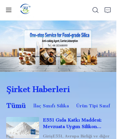
Ev
Ürünler
Haberler
Şirket Haberleri
Bütün Silika
Tümü
İlaç Sınıfı Silika
Ürün Tipi Sınıflandırması 
Hakkımızda
E551 Gıda Katkı Maddesi:
Mevzuata Uygun Silikon
Dioksit Çözümleri
GirişE551, Avrupa Birliği ve diğer